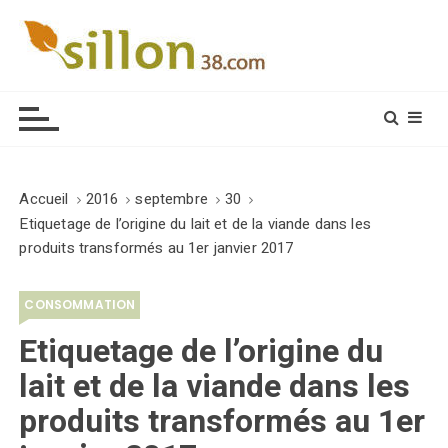
S
k
i
Le journal du monde rural
p
t
o
c
o
Accueil
2016
septembre
30
n
Etiquetage de l’origine du lait et de la viande dans les
t
produits transformés au 1er janvier 2017
e
n
CONSOMMATION
t
Etiquetage de l’origine du
lait et de la viande dans les
produits transformés au 1er