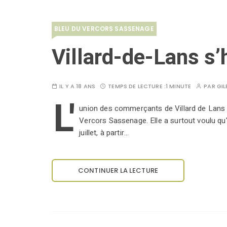
BLEU DU VERCORS SASSENAGE
Villard-de-Lans s’
IL Y A 18 ANS
TEMPS DE LECTURE :
1 MINUTE
PAR
GIL
L'
union des commerçants de Villard de Lans a
Vercors Sassenage. Elle a surtout voulu 
juillet, à partir…
CONTINUER LA LECTURE