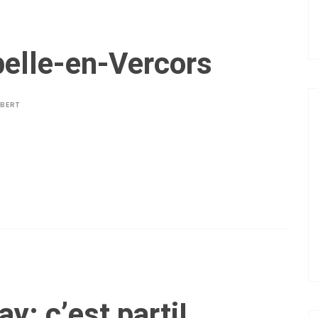
pelle-en-Vercors
LBERT
y: c’est parti!