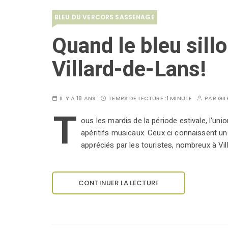
BLEU DU VERCORS SASSENAGE
Quand le bleu sill
Villard-de-Lans!
IL Y A 18 ANS
TEMPS DE LECTURE :
1 MINUTE
PAR
GIL
T
ous les mardis de la période estivale, l'u
apéritifs musicaux. Ceux ci connaissent un
appréciés par les touristes, nombreux à Vi
CONTINUER LA LECTURE