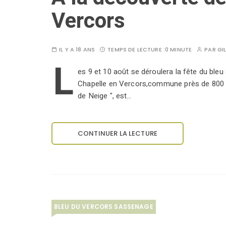
Vercors
IL Y A 18 ANS
TEMPS DE LECTURE :
0 MINUTE
PAR
GI
L
es 9 et 10 août se déroulera la fête du ble
Chapelle en Vercors,commune près de 800 ha
de Neige ", est…
CONTINUER LA LECTURE
BLEU DU VERCORS SASSENAGE