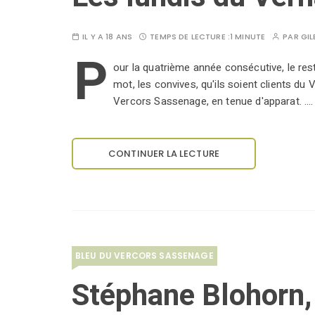
IL Y A 18 ANS
TEMPS DE LECTURE :
1 MINUTE
PAR
GIL
P
our la quatrième année consécutive, le rest
mot, les convives, qu'ils soient clients du 
Vercors Sassenage, en tenue d'apparat. .…
CONTINUER LA LECTURE
BLEU DU VERCORS SASSENAGE
Stéphane Blohorn, 