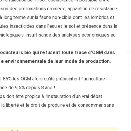
 l’évaluation de 1998 : coexistence impossible entre
on des pollinisations croisées, apparition de résistance
à long terme sur la faune non-cible dont les lombrics et
es insecticides dans l’eau et le sol et présence dans la
émiologiques, insuffisance des analyses économiques au
roducteurs bio qui refusent toute trace d’OGM dans
nce environnementale de leur mode de production.
 86% les OGM alors qu’ils plébiscitent l’agriculture
ance de 9,5% depuis 8 ans !
s doit être propice à l’instauration d’un vrai débat
n la liberté et le droit de produire et de consommer sans