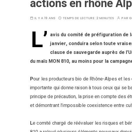
actions en rhône Al
IL Y A 19 ANS
TEMPS DE LECTURE :
2 MINUTES
PAR
G
L’
avis du comité de préfiguration de l
janvier, conduira selon toute vraise
clause de sauvegarde auprès de l’U
du maïs MON 810, au moins pour la campagn
P
our les producteurs bio de Rhône-Alpes et les
importante qui donne raison à tous ceux qui se 
principe de précaution, la prise en compte des é
et démontrant l’impossible coexistence entre c
L
e comité chargé de réévaluer les risques et bé