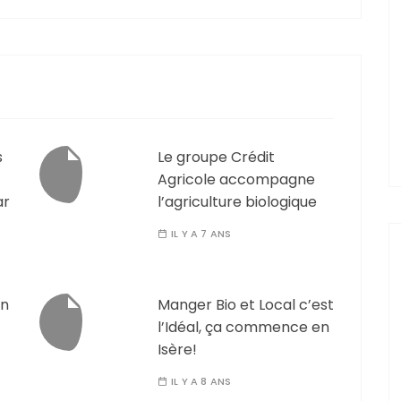
s
Le groupe Crédit
Agricole accompagne
ar
l’agriculture biologique
IL Y A 7 ANS
on
Manger Bio et Local c’est
l’Idéal, ça commence en
Isère!
IL Y A 8 ANS