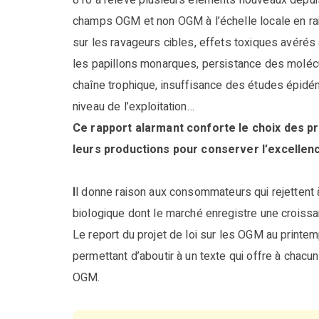
810 a relevé plusieurs éléments nouveaux depuis
champs OGM et non OGM à l’échelle locale en rais
sur les ravageurs cibles, effets toxiques avérés 
les papillons monarques, persistance des molécul
chaîne trophique, insuffisance des études épid
niveau de l’exploitation…
Ce rapport alarmant conforte le choix des p
leurs productions pour conserver l’excelle
I
l donne raison aux consommateurs qui rejettent à
biologique dont le marché enregistre une croiss
Le report du projet de loi sur les OGM au printemp
permettant d’aboutir à un texte qui offre à chacu
OGM.