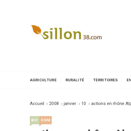
S
k
i
p
t
o
Le journal du monde rural
c
o
n
t
e
AGRICULTURE
RURALITÉ
TERRITOIRES
E
n
t
Accueil
2008
janvier
10
actions en rhône Al
BIO
OGM