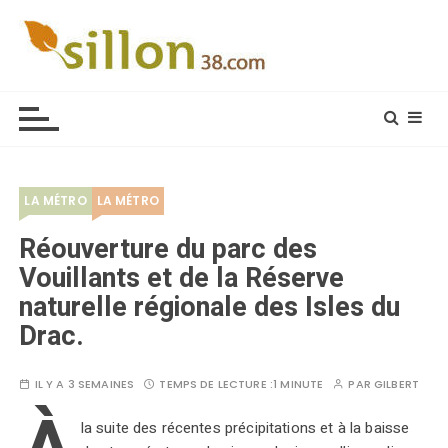
S
k
i
Le journal du monde rural
p
t
o
c
o
LA MÉTRO
LA MÉTRO
n
t
Réouverture du parc des
e
Vouillants et de la Réserve
n
naturelle régionale des Isles du
t
Drac.
IL Y A 3 SEMAINES
TEMPS DE LECTURE :
1 MINUTE
PAR
GILBERT
la suite des récentes précipitations et à la baisse