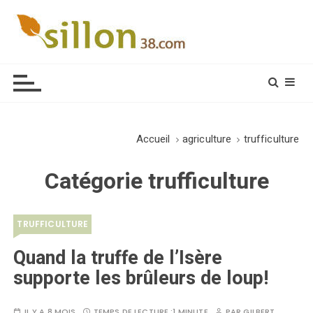
S
k
i
Le journal du monde rural
p
t
o
c
o
Accueil
agriculture
trufficulture
n
t
Catégorie
trufficulture
e
n
t
TRUFFICULTURE
Quand la truffe de l’Isère
supporte les brûleurs de loup!
IL Y A 8 MOIS
TEMPS DE LECTURE :
1 MINUTE
PAR
GILBERT