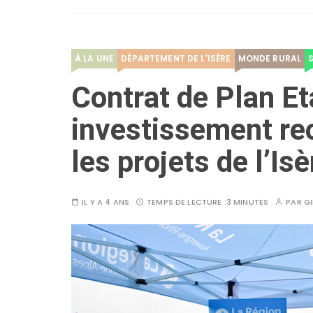
À LA UNE
DÉPARTEMENT DE L'ISÈRE
MONDE RURAL
Contrat de Plan Et
investissement rec
les projets de l’Is
IL Y A 4 ANS
TEMPS DE LECTURE :
3 MINUTES
PAR
GI