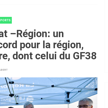
SPORTS
at –Région: un
ord pour la région,
ère, dont celui du GF38
LBERT