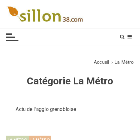
S
k
i
Le journal du monde rural
p
t
o
c
o
Accueil
La Métro
n
t
Catégorie
La Métro
e
n
t
Actu de l’agglo grenobloise
LA MÉTRO
LA MÉTRO