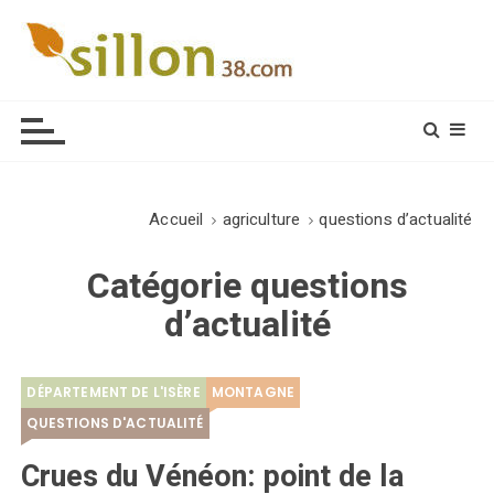
S
k
i
Le journal du monde rural
p
t
o
c
o
Accueil
agriculture
questions d’actualité
n
t
Catégorie
questions
e
d’actualité
n
t
DÉPARTEMENT DE L'ISÈRE
MONTAGNE
QUESTIONS D'ACTUALITÉ
Crues du Vénéon: point de la