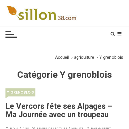
S
k
i
Le journal du monde rural
p
t
o
c
o
Accueil
agriculture
Y grenoblois
n
t
Catégorie
Y grenoblois
e
n
t
Y GRENOBLOIS
Le Vercors fête ses Alpages –
Ma Journée avec un troupeau
IL Y A 2 ANS
TEMPS DE LECTURE :
1 MINUTE
PAR
GILBERT