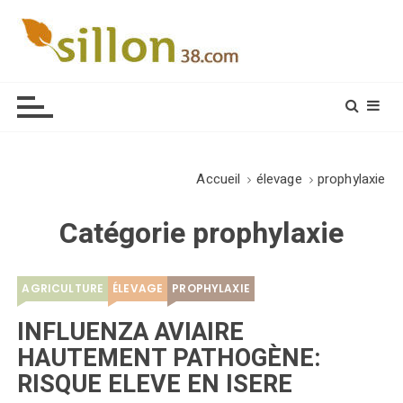
S
k
i
Le journal du monde rural
p
t
o
c
o
Accueil
élevage
prophylaxie
n
t
Catégorie
prophylaxie
e
n
t
AGRICULTURE
ÉLEVAGE
PROPHYLAXIE
INFLUENZA AVIAIRE
HAUTEMENT PATHOGÈNE:
RISQUE ELEVE EN ISERE