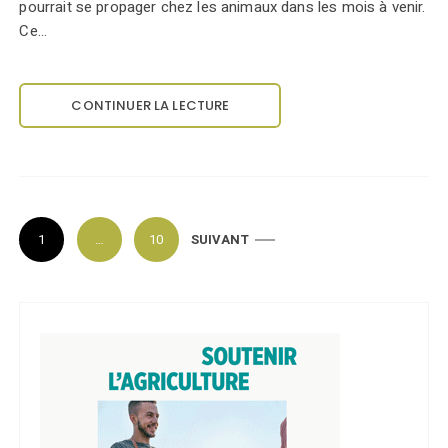
pourrait se propager chez les animaux dans les mois à venir.
Ce…
CONTINUER LA LECTURE
P
1
…
10
SUIVANT
a
g
i
n
a
t
i