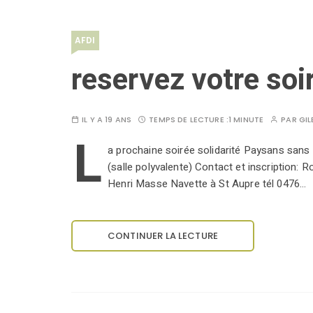
AFDI
reservez votre soi
IL Y A 19 ANS
TEMPS DE LECTURE :
1 MINUTE
PAR
GIL
L
a prochaine soirée solidarité Paysans san
(salle polyvalente) Contact et inscription:
Henri Masse Navette à St Aupre tél 0476…
CONTINUER LA LECTURE