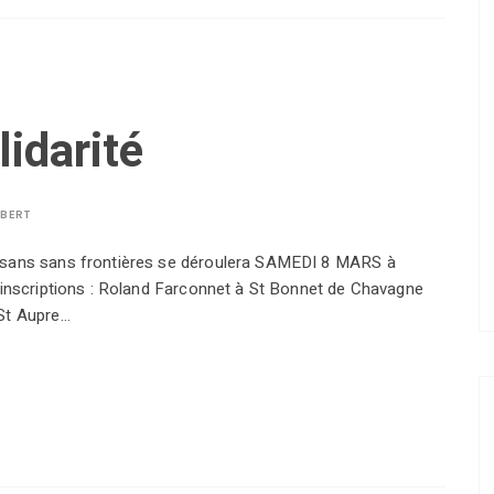
idarité
LBERT
aysans sans frontières se déroulera SAMEDI 8 MARS à
t inscriptions : Roland Farconnet à St Bonnet de Chavagne
 St Aupre…