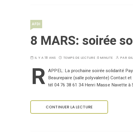
AFDI
8 MARS: soirée sol
IL Y A 18 ANS
TEMPS DE LECTURE :
0 MINUTE
PAR
GI
R
APPEL: La prochaine soirée solidarité P
Beaurepaire (salle polyvalente) Contact e
tél 04 76 38 61 34 Henri Masse Navette à
CONTINUER LA LECTURE