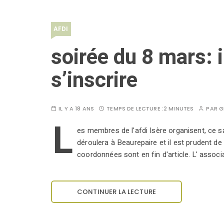
AFDI
soirée du 8 mars: i
s’inscrire
IL Y A 18 ANS
TEMPS DE LECTURE :
2 MINUTES
PAR
G
L
es membres de l'afdi Isère organisent, ce sa
déroulera à Beaurepaire et il est prudent d
coordonnées sont en fin d'article. L' associ
CONTINUER LA LECTURE