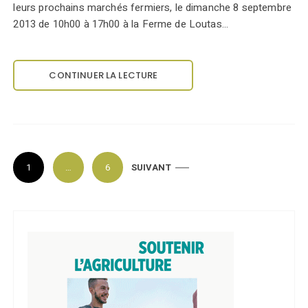
leurs prochains marchés fermiers, le dimanche 8 septembre
2013 de 10h00 à 17h00 à la Ferme de Loutas…
CONTINUER LA LECTURE
P
1
…
6
SUIVANT
a
g
i
n
a
t