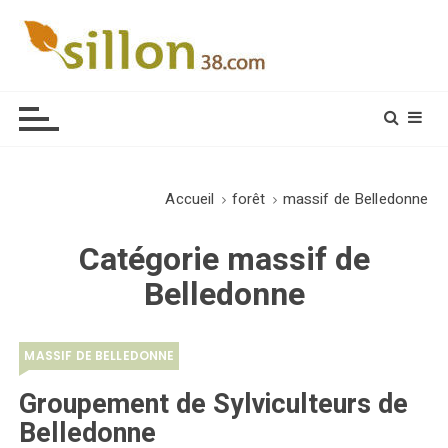
S
k
i
Le journal du monde rural
p
t
o
c
o
Accueil
forêt
massif de Belledonne
n
t
Catégorie
massif de
e
Belledonne
n
t
MASSIF DE BELLEDONNE
Groupement de Sylviculteurs de
Belledonne