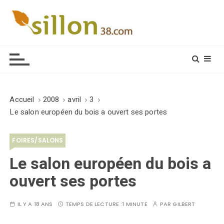
S
k
i
Le journal du monde rural
p
t
o
c
o
Accueil
2008
avril
3
n
Le salon européen du bois a ouvert ses portes
t
e
FOIRES/SALONS
n
t
Le salon européen du bois a
ouvert ses portes
IL Y A 18 ANS
TEMPS DE LECTURE :
1 MINUTE
PAR
GILBERT