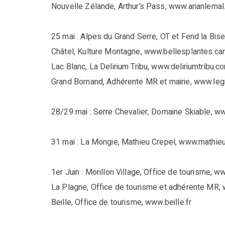
Nouvelle Zélande, Arthur’s Pass, www.arianlemal.
25 mai : Alpes du Grand Serre, OT et Fend la Bi
Châtel, Kulture Montagne, www.bellesplantes.ca
Lac Blanc, La Delirium Tribu, www.deliriumtribu.c
Grand Bornand, Adhérente MR et mairie, www.le
28/29 mai : Serre Chevalier, Domaine Skiable, w
31 mai : La Mongie, Mathieu Crepel, www.mathie
1er Juin : Morillon Village, Office de tourisme, ww
La Plagne, Office de tourisme et adhérente MR,
Beille, Office de tourisme, www.beille.fr