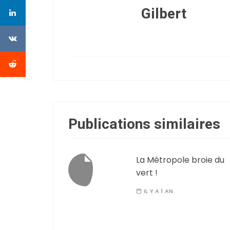
Gilbert
Publications similaires
La Métropole broie du
vert !
IL Y A 1 AN