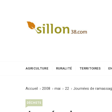
S
k
i
p
t
o
Le journal du monde rural
c
o
n
t
e
AGRICULTURE
RURALITÉ
TERRITOIRES
E
n
t
Accueil
2008
mai
22
Journées de ramassag
DÉCHETS