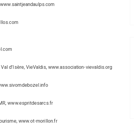
, www.saintjeandaulps.com
allos.com
el.com
 Val d’Isère, VieValdis, www.association-vievaldis.org
 www.sivomdebozel.info
e MR, www.espritdesarcs.fr
tourisme, www.ot-morillon.fr