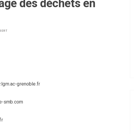
age des déchets en
BERT
.lgm.ac-grenoble.fr
rie-smb.com
fr