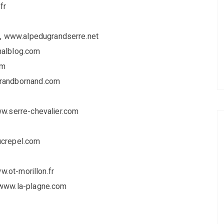
fr
se, www.alpedugrandserre.net
nalblog.com
om
grandbornand.com
ww.serre-chevalier.com
ucrepel.com
w.ot-morillon.fr
 www.la-plagne.com