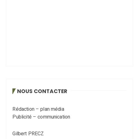
NOUS CONTACTER
Rédaction – plan média
Publicité – communication
Gilbert PRECZ
TEL : 06 80 32 80 49
Mail : gilbertp@sillon38.com