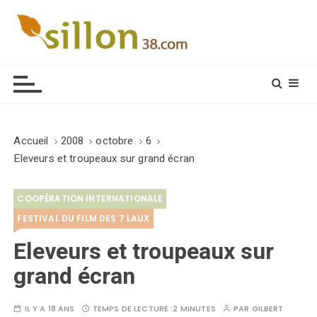
S
k
i
Le journal du monde rural
p
t
o
c
o
Accueil
2008
octobre
6
n
Eleveurs et troupeaux sur grand écran
t
e
COOPÉRATION INTERNATIONALE
n
t
FESTIVAL DU FILM DES 7 LAUX
Eleveurs et troupeaux sur
grand écran
IL Y A 18 ANS
TEMPS DE LECTURE :
2 MINUTES
PAR
GILBERT