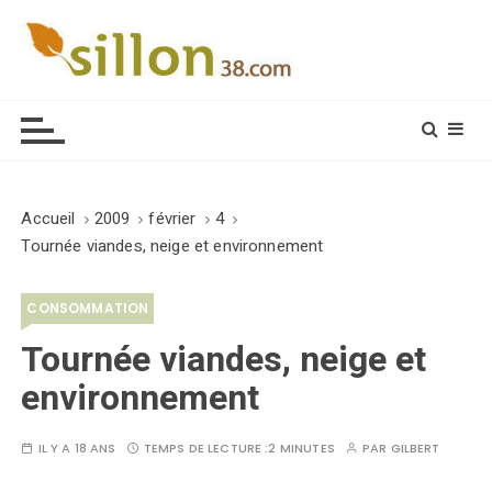
S
k
i
Le journal du monde rural
p
t
o
c
o
Accueil
2009
février
4
n
Tournée viandes, neige et environnement
t
e
CONSOMMATION
n
t
Tournée viandes, neige et
environnement
IL Y A 18 ANS
TEMPS DE LECTURE :
2 MINUTES
PAR
GILBERT