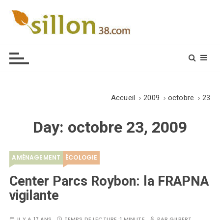
S
k
i
Le journal du monde rural
p
t
o
c
o
Accueil
2009
octobre
23
n
t
Day:
octobre 23, 2009
e
n
t
AMÉNAGEMENT
ÉCOLOGIE
Center Parcs Roybon: la FRAPNA
vigilante
IL Y A 17 ANS
TEMPS DE LECTURE :
1 MINUTE
PAR
GILBERT