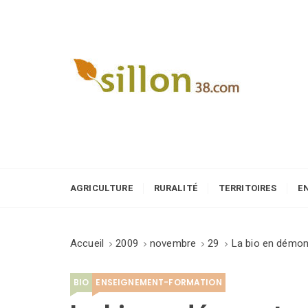
S
k
i
p
t
o
Le journal du monde rural
c
o
n
t
e
AGRICULTURE
RURALITÉ
TERRITOIRES
E
n
t
Accueil
2009
novembre
29
La bio en démon
BIO
ENSEIGNEMENT-FORMATION