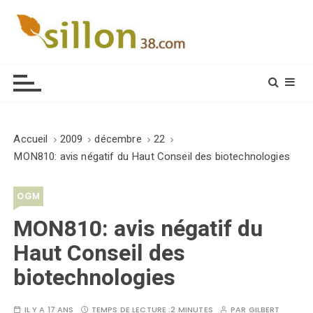
S
k
i
Le journal du monde rural
p
t
o
c
o
Accueil
2009
décembre
22
n
MON810: avis négatif du Haut Conseil des biotechnologies
t
e
OGM
n
t
MON810: avis négatif du
Haut Conseil des
biotechnologies
IL Y A 17 ANS
TEMPS DE LECTURE :
2 MINUTES
PAR
GILBERT