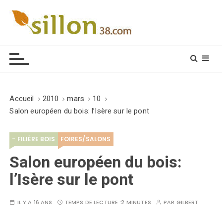
S
k
i
Le journal du monde rural
p
t
o
c
o
Accueil
2010
mars
10
n
Salon européen du bois: l’Isère sur le pont
t
e
- FILIÈRE BOIS
FOIRES/SALONS
n
t
Salon européen du bois:
l’Isère sur le pont
IL Y A 16 ANS
TEMPS DE LECTURE :
2 MINUTES
PAR
GILBERT