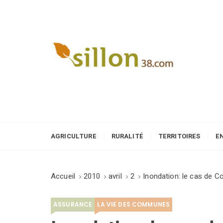
S
k
i
p
t
o
Le journal du monde rural
c
o
n
t
e
AGRICULTURE
RURALITÉ
TERRITOIRES
E
n
t
Accueil
2010
avril
2
Inondation: le cas de C
ASSURANCE
LA VIE DES COMMUNES