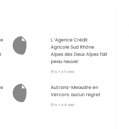
le
L ‘Agence Crédit
Agricole Sud Rhône
t
Alpes des Deux Alpes fait
peau neuve!
IL Y A 5 ANS
le
Autrans-Meaudre en
Vercors: aucun regret
IL Y A 8 ANS