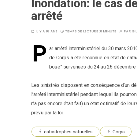
Inondation: le cas d
arrêté
IL Y A 16 ANS
TEMPS DE LECTURE :
0 MINUTE
PAR
GI
P
ar arrêté interministériel du 30 mars 201
de Corps a été reconnue en état de catas
boue” survenues du 24 au 26 décembre
Les sinistrés disposent en conséquence d’un déla
l’arrêté interministériel pendant lequel ils pour
n’a pas encore était fait) un état estimatif de le
prévu par la loi.
catastrophes naturelles
Corps