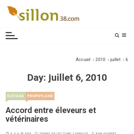
S
k
i
Le journal du monde rural
p
t
o
c
o
Accueil
2010
juillet
6
n
t
Day:
juillet 6, 2010
e
n
t
ÉLEVAGE
PROPHYLAXIE
Accord entre éleveurs et
vétérinaires
IL Y A 16 ANS
TEMPS DE LECTURE :
1 MINUTE
PAR
GILBERT