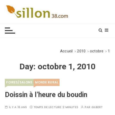
S
k
i
Le journal du monde rural
p
t
o
c
o
Accueil
2010
octobre
1
n
t
Day:
octobre 1, 2010
e
n
t
FOIRES/SALONS
MONDE RURAL
Doissin à l’heure du boudin
IL Y A 16 ANS
TEMPS DE LECTURE :
2 MINUTES
PAR
GILBERT