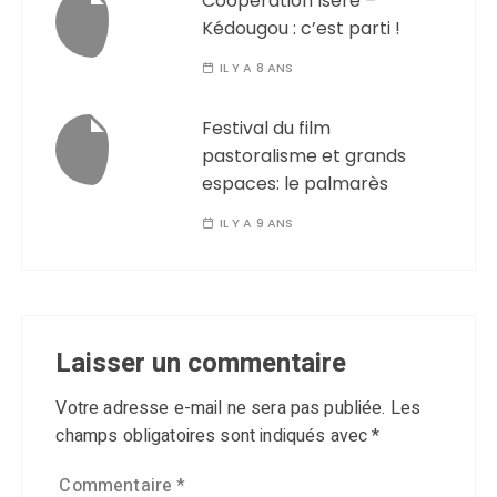
Coopération Isère –
Kédougou : c’est parti !
IL Y A 8 ANS
Festival du film
pastoralisme et grands
espaces: le palmarès
IL Y A 9 ANS
Laisser un commentaire
Votre adresse e-mail ne sera pas publiée.
Les
champs obligatoires sont indiqués avec
*
Commentaire
*