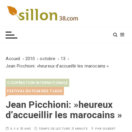
S
k
i
Le journal du monde rural
p
t
o
c
o
Accueil
2010
octobre
13
n
Jean Picchioni: »heureux d’accueillir les marocains »
t
e
COOPÉRATION INTERNATIONALE
n
t
FESTIVAL DU FILM DES 7 LAUX
Jean Picchioni: »heureux
d’accueillir les marocains »
IL Y A 16 ANS
TEMPS DE LECTURE :
0 MINUTE
PAR
GILBERT