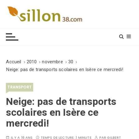
S
k
i
Le journal du monde rural
p
t
o
c
o
Accueil
2010
novembre
30
n
Neige: pas de transports scolaires en Isère ce mercredi!
t
e
TRANSPORT
n
t
Neige: pas de transports
scolaires en Isère ce
mercredi!
IL Y A 16 ANS
TEMPS DE LECTURE :
1 MINUTE
PAR
GILBERT