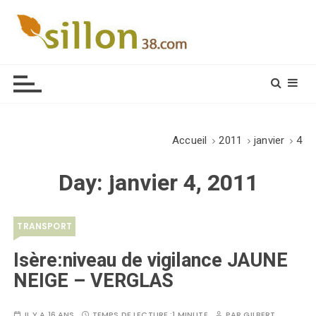
S
k
i
Le journal du monde rural
p
t
o
c
o
Accueil
2011
janvier
4
n
t
Day:
janvier 4, 2011
e
n
t
TRANSPORT
Isère:niveau de vigilance JAUNE
NEIGE – VERGLAS
IL Y A 16 ANS
TEMPS DE LECTURE :
1 MINUTE
PAR
GILBERT