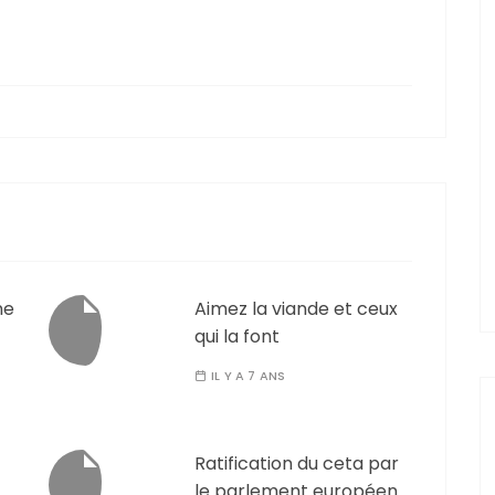
ne
Aimez la viande et ceux
qui la font
IL Y A 7 ANS
Ratification du ceta par
le parlement européen