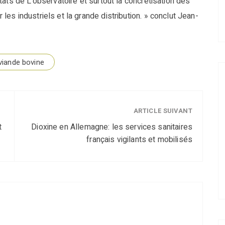
ats de L’observatoire et surtout la concrétisation des
s industriels et la grande distribution. » conclut Jean-
viande bovine
ARTICLE SUIVANT
t
Dioxine en Allemagne: les services sanitaires
français vigilants et mobilisés