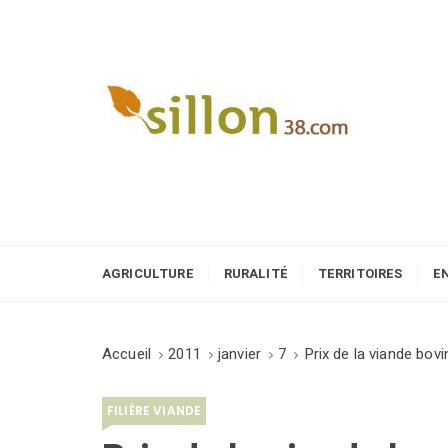
S
k
i
p
t
o
Le journal du monde rural
c
o
n
t
e
AGRICULTURE
RURALITÉ
TERRITOIRES
E
n
t
Accueil
2011
janvier
7
Prix de la viande bov
FILIÈRE VIANDE