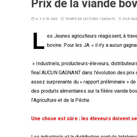
Prix de la viande bo
IL Y A 16 ANS
TEMPS DE LECTURE :
1 MINUTE
PAR
GIL
L
es Jeunes agriculteurs réagissent, à trav
bovine. Pour les JA: « il n’y a aucun gagna
» Industriels, producteurs-éleveurs, distributeur
final AUCUN GAGNANT dans l’évolution des prix de
assez surprenante du « rapport préliminaire » de
des produits alimentaires sur la filière viande bo
l’Agriculture et de la Pêche.
Une chose est sûre : les éleveurs doivent s