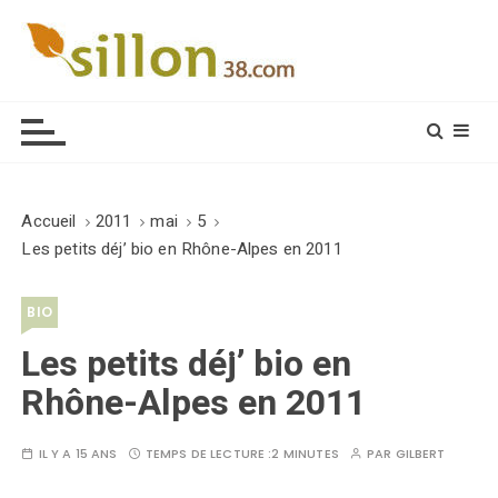
S
k
i
Le journal du monde rural
p
t
o
c
o
Accueil
2011
mai
5
n
Les petits déj’ bio en Rhône-Alpes en 2011
t
e
BIO
n
t
Les petits déj’ bio en
Rhône-Alpes en 2011
IL Y A 15 ANS
TEMPS DE LECTURE :
2 MINUTES
PAR
GILBERT