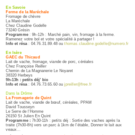
En Savoie
Ferme de la Maréchale
Fromage de chèvre
La Maréchale
Chez Claudine Godelle
73240 Grésin
Programme
: 9h-12h : Marché pain, vin, fromage à la ferme.
Ramenez votre bol et votre spécialité à partager !
Info et résa
: 04.76.31.89.48 ou
thomas.claudine.godelle@numero.fr
En Isère
GAEC du Thicaud
Lait de vache, fromage, viande de porc, céréales
Chez Françoise Reiller
Chemin de La Magnanerie Le Noyaret
38320 Herbeys
9h-13h : petits déj’ bio
Info et résa
: 04.76.73.65.60 ou
jpreiller@free.fr
Dans la Drôme
La Fromagerie de Quint
Lait de vache, viande de bœuf, céréales, PPAM
David Tousseyn
Le Serre de l’Homme
26150 St Julien En Quint
Programme :
7h30-11h : petits déj : Sortie des vaches après la
traite (7h30-8h) vers un parc à 1km de l’étable, Donner le lait aux
veaux…