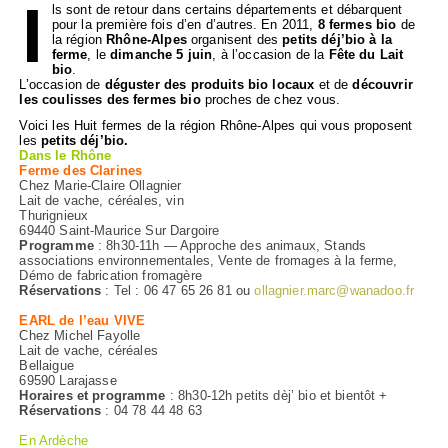
I
ls sont de retour dans certains départements et débarquent
pour la première fois d’en d’autres. En 2011,
8 fermes bio
de
la région
Rhône-Alpes
organisent des
petits déj’bio à la
ferme
, le
dimanche 5 juin
, à l’occasion de la
Fête du Lait
bio
.
L’occasion de
déguster des produits bio locaux
et de
découvrir
les coulisses des fermes bio
proches de chez vous.
Voici les Huit fermes de la région Rhône-Alpes qui vous proposent
les
petits déj’bio.
Dans le Rhône
Ferme des Clarines
Chez Marie-Claire Ollagnier
Lait de vache, céréales, vin
Thurignieux
69440 Saint-Maurice Sur Dargoire
Programme
: 8h30-11h — Approche des animaux, Stands
associations environnementales, Vente de fromages à la ferme,
Démo de fabrication fromagère
Réservations
: Tel : 06 47 65 26 81 ou
ollagnier.marc@wanadoo.fr
EARL de l’eau VIVE
Chez Michel Fayolle
Lait de vache, céréales
Bellaigue
69590 Larajasse
Horaires et programme
: 8h30-12h petits dèj’ bio et bientôt +
Réservations
: 04 78 44 48 63
En Ardèche