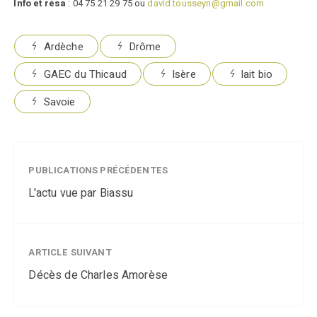
Info et résa
: 04 75 21 29 75 ou
david.tousseyn@gmail.com
Ardèche
Drôme
GAEC du Thicaud
Isère
lait bio
Savoie
PUBLICATIONS PRÉCÉDENTES
L'actu vue par Biassu
ARTICLE SUIVANT
Décès de Charles Amorèse