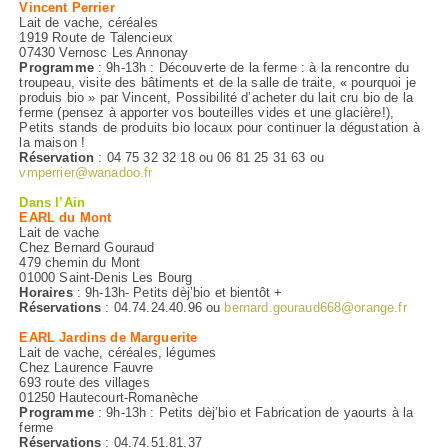
Vincent Perrier
Lait de vache, céréales
1919 Route de Talencieux
07430 Vernosc Les Annonay
Programme
: 9h-13h : Découverte de la ferme : à la rencontre du
troupeau, visite des bâtiments et de la salle de traite, « pourquoi je
produis bio » par Vincent, Possibilité d’acheter du lait cru bio de la
ferme (pensez à apporter vos bouteilles vides et une glacière!),
Petits stands de produits bio locaux pour continuer la dégustation à
la maison !
Réservation
: 04 75 32 32 18 ou 06 81 25 31 63 ou
vmperrier@wanadoo.fr
Dans l’Ain
EARL du Mont
Lait de vache
Chez Bernard Gouraud
479 chemin du Mont
01000 Saint-Denis Les Bourg
Horaires
: 9h-13h- Petits dèj’bio et bientôt +
Réservations
: 04.74.24.40.96 ou
bernard.gouraud668@orange.fr
EARL Jardins de Marguerite
Lait de vache, céréales, légumes
Chez Laurence Fauvre
693 route des villages
01250 Hautecourt-Romanèche
Programme
: 9h-13h : Petits dèj’bio et Fabrication de yaourts à la
ferme
Réservations
: 04.74.51.81.37