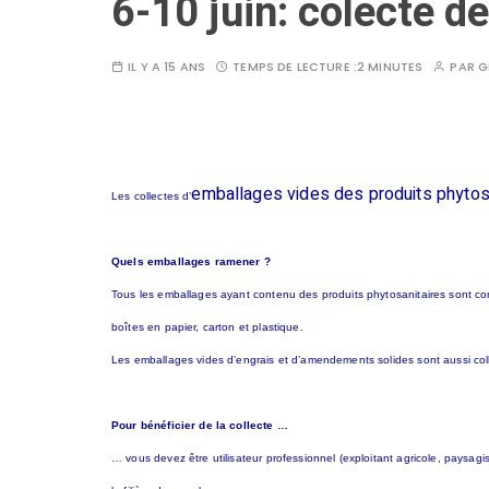
6-10 juin: colecte 
IL Y A 15 ANS
TEMPS DE LECTURE :
2 MINUTES
PAR
G
emballages vides des produits phytos
Les collectes d’
Quels emballages ramener ?
Tous les emballages ayant contenu des produits phytosanitaires sont conc
boîtes en papier, carton et plastique.
Les emballages vides d’engrais et d’amendements solides sont aussi coll
Pour bénéficier de la collecte …
… vous devez être utilisateur professionnel (exploitant agricole, paysagi