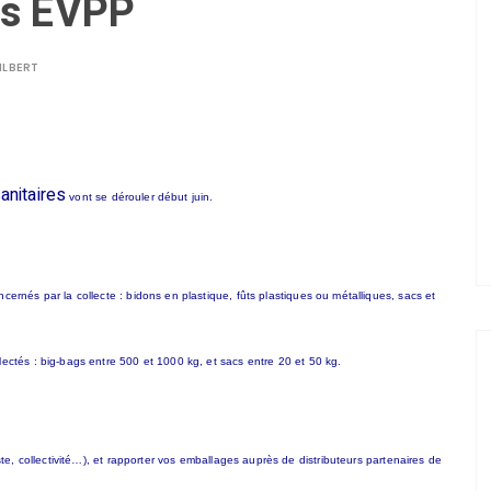
des EVPP
ILBERT
anitaires
vont se dérouler début juin.
ernés par la collecte : bidons en plastique, fûts plastiques ou métalliques, sacs et
ectés : big-bags entre 500 et 1000 kg, et sacs entre 20 et 50 kg.
ste, collectivité…), et rapporter vos emballages auprès de distributeurs partenaires de