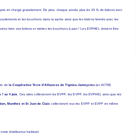
 pris en charge gratuitement. De plus, chaque année plus de 20 % de bidons sont
écoulements et les bouchons dans la sache ainsi que les bidons fermés avec les
égouttez bien vos bidons et mettez les bouchons à part ! Les EVPHEL doivent être
ite de
la Coopérative Terre d’Alliances de Tignieu-Jameyzieu
(ex ACTM)
 7 au 9 juin
. Ces sites collecteront les EVPP, les EVPF, les EVPHEL ainsi que les
lbon, Manthes et St Just de Claix
collecteront eux les EVPP et EVPF en même
votre distributeur habituel.