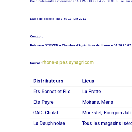
Pour toutes autres informations : ADIVALOR au 04 72 68 93 80, ou sur le 
Dates de collecte: du
6 au 10 juin 2011
Contact :
Robinson STIEVEN – Chambre d’Agriculture de l’Isère – 04 76 20 67
rhone-alpes.synagri.com
Source:
Distributeurs
Lieux
Ets Bonnet et Fils
La Frette
Ets Payre
Moirans, Mens
GAIC Cholat
Morestel, Bourgoin Jalli
La Dauphinoise
Tous les magasins isér