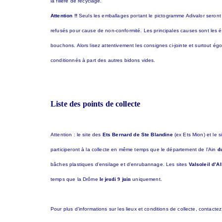
la filière de recyclage.
Attention !!
Seuls les emballages portant le pictogramme Adivalor seront
refusés pour cause de non-conformité. Les principales causes sont les 
bouchons. Alors lisez attentivement les consignes ci-jointe et surtout 
conditionnés à part des autres bidons vides.
Liste des points de collecte
Attention : le site des
Ets Bernard de Ste Blandine
(ex Ets Mion) et le s
participeront à la collecte en même temps que le département de l’Ain
du
bâches plastiques d’ensilage et d’enrubannage. Les sites
Valsoleil d’A
temps que la Drôme
le jeudi 9 juin
uniquement.
Pour plus d’informations sur les lieux et conditions de collecte, contactez 