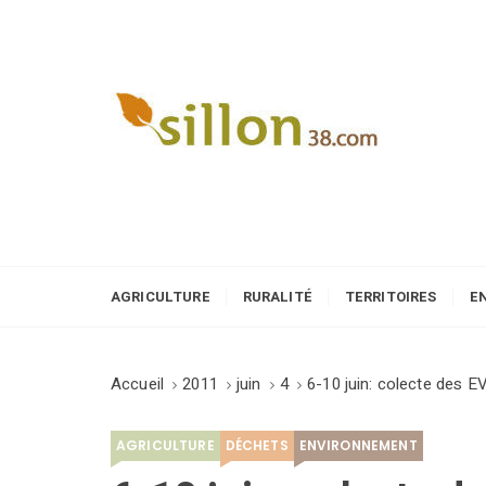
S
k
i
p
t
o
Le journal du monde rural
c
o
n
t
e
AGRICULTURE
RURALITÉ
TERRITOIRES
E
n
t
Accueil
2011
juin
4
6-10 juin: colecte des 
AGRICULTURE
DÉCHETS
ENVIRONNEMENT