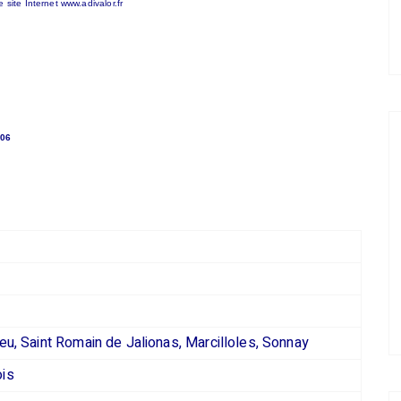
site Internet www.adivalor.fr
 06
eu, Saint Romain de Jalionas, Marcilloles, Sonnay
ois