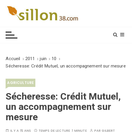
S
k
i
Le journal du monde rural
p
t
o
c
o
Accueil
2011
juin
10
n
Sécheresse: Crédit Mutuel, un accompagnement sur mesure
t
e
AGRICULTURE
n
t
Sécheresse: Crédit Mutuel,
un accompagnement sur
mesure
IL Y A 15 ANS
TEMPS DE LECTURE :
1 MINUTE
PAR
GILBERT