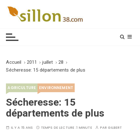
S
k
i
Le journal du monde rural
p
t
o
c
o
Accueil
2011
juillet
28
n
Sécheresse: 15 départements de plus
t
e
AGRICULTURE
ENVIRONNEMENT
n
t
Sécheresse: 15
départements de plus
IL Y A 15 ANS
TEMPS DE LECTURE :
1 MINUTE
PAR
GILBERT