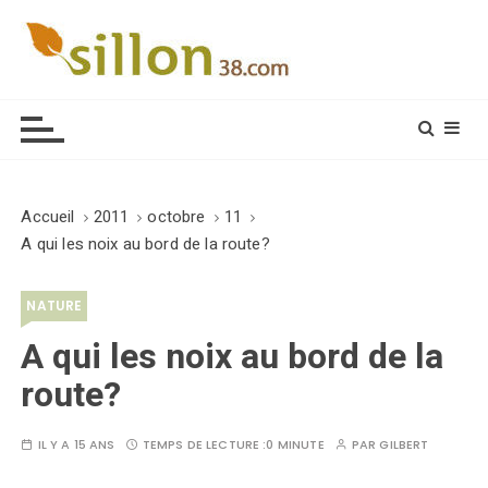
S
k
i
Le journal du monde rural
p
t
o
c
o
Accueil
2011
octobre
11
n
A qui les noix au bord de la route?
t
e
NATURE
n
t
A qui les noix au bord de la
route?
IL Y A 15 ANS
TEMPS DE LECTURE :
0 MINUTE
PAR
GILBERT