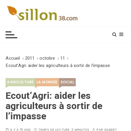
S
k
i
Le journal du monde rural
p
t
o
c
o
Accueil
2011
octobre
11
n
Ecout’Agri: aider les agriculteurs à sortir de l’impasse
t
e
AGRICULTURE
LA MONDÉE
SOCIAL
n
t
Ecout’Agri: aider les
agriculteurs à sortir de
l’impasse
IL Y A 15 ANS
TEMPS DE LECTURE :
2 MINUTES
PAR
GILBERT