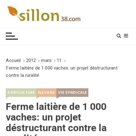
S
k
i
Le journal du monde rural
p
t
o
c
o
Accueil
2012
mars
11
n
Ferme laitière de 1 000 vaches: un projet déstructurant
t
contre la ruralité
e
n
AGRICULTURE
ÉLEVAGE
VIE SYNDICALE
t
Ferme laitière de 1 000
vaches: un projet
déstructurant contre la