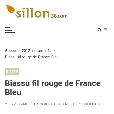
S
k
i
Le journal du monde rural
p
t
o
c
o
Accueil
2012
mars
12
n
Biassu fil rouge de France Bleu
t
e
BIASSU
n
t
Biassu fil rouge de France
Bleu
IL Y A 14 ANS
TEMPS DE LECTURE :
0 MINUTE
PAR
GILBERT