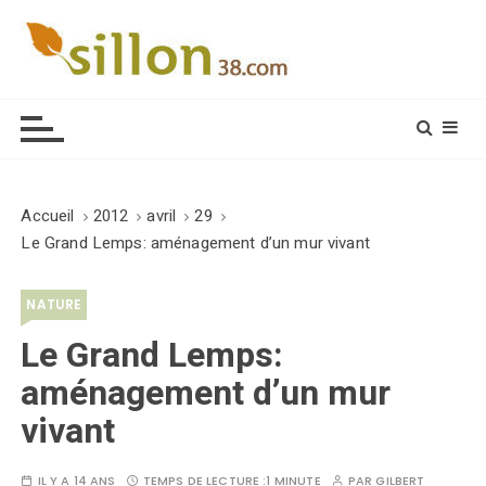
S
k
i
Le journal du monde rural
p
t
o
c
o
Accueil
2012
avril
29
n
Le Grand Lemps: aménagement d’un mur vivant
t
e
NATURE
n
t
Le Grand Lemps:
aménagement d’un mur
vivant
IL Y A 14 ANS
TEMPS DE LECTURE :
1 MINUTE
PAR
GILBERT