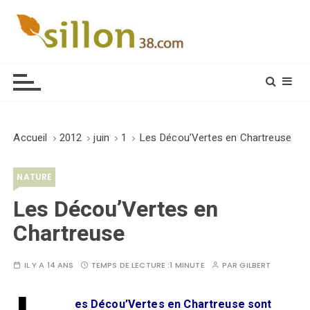
S
k
i
Le journal du monde rural
p
t
o
c
o
Accueil
2012
juin
1
Les Décou’Vertes en Chartreuse
n
t
NATURE
e
n
Les Décou’Vertes en
t
Chartreuse
IL Y A 14 ANS
TEMPS DE LECTURE :
1 MINUTE
PAR
GILBERT
es Décou’Vertes en Chartreuse sont