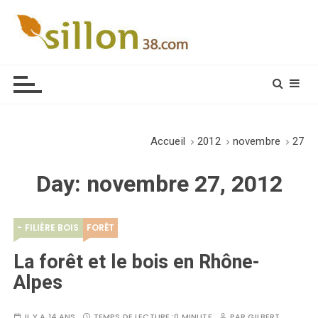
S
k
i
Le journal du monde rural
p
t
o
c
o
Accueil
2012
novembre
27
n
t
Day:
novembre 27, 2012
e
n
t
- FILIÈRE BOIS
FORÊT
La forêt et le bois en Rhône-
Alpes
IL Y A 14 ANS
TEMPS DE LECTURE :
0 MINUTE
PAR
GILBERT