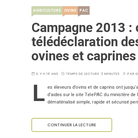
AGRICULTURE
OVINS
PAC
Campagne 2013 : o
télédéclaration d
ovines et caprines
IL Y A 14 ANS
TEMPS DE LECTURE :
2 MINUTES
PAR
G
L
es éleveurs d’ovins et de caprins ont jusqu
d’aides sur le site TelePAC du ministère de l
dématérialisé simple, rapide et sécurisé pe
CONTINUER LA LECTURE