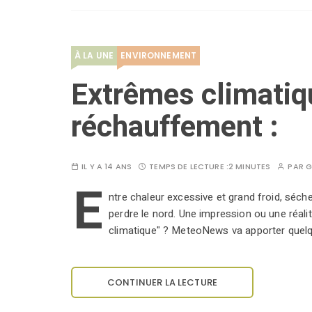
À LA UNE
ENVIRONNEMENT
Extrêmes climatiq
réchauffement :
IL Y A 14 ANS
TEMPS DE LECTURE :
2 MINUTES
PAR
G
E
ntre chaleur excessive et grand froid, séch
perdre le nord. Une impression ou une réal
climatique" ? MeteoNews va apporter quel
CONTINUER LA LECTURE