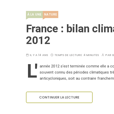
À LA UNE
NATURE
France : bilan cli
2012
IL Y A 14 ANS
TEMPS DE LECTURE :
4 MINUTES
PAR
G
L'
année 2012 s'est terminée comme elle a c
souvent connu des périodes climatiques trè
anticycloniques, soit au contraire franche
CONTINUER LA LECTURE