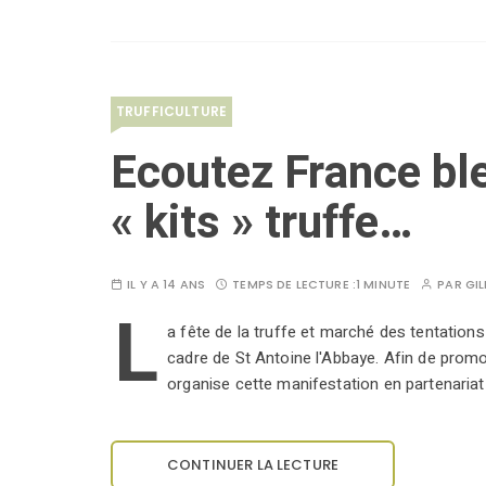
TRUFFICULTURE
Ecoutez France ble
« kits » truffe…
IL Y A 14 ANS
TEMPS DE LECTURE :
1 MINUTE
PAR
GI
L
a fête de la truffe et marché des tentations
cadre de St Antoine l'Abbaye. Afin de promou
organise cette manifestation en partenariat
CONTINUER LA LECTURE