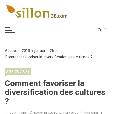
S
k
i
Le journal du monde rural
p
t
o
c
o
Accueil
2013
janvier
26
n
Comment favoriser la diversification des cultures ?
t
e
AGRICULTURE
n
t
Comment favoriser la
diversification des cultures
?
IL Y A 14 ANS
TEMPS DE LECTURE :
4 MINUTES
PAR
GILBERT