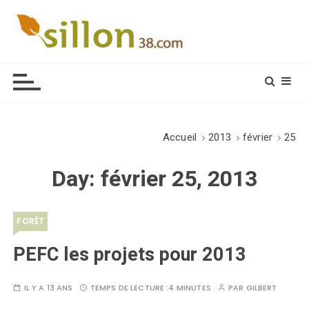
S
k
i
Le journal du monde rural
p
t
o
c
o
Accueil
2013
février
25
n
t
Day:
février 25, 2013
e
n
t
FORÊT
PEFC les projets pour 2013
IL Y A 13 ANS
TEMPS DE LECTURE :
4 MINUTES
PAR
GILBERT