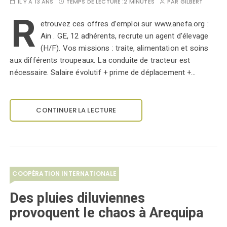
IL Y A 13 ANS
TEMPS DE LECTURE :
2 MINUTES
PAR
GILBERT
R
etrouvez ces offres d’emploi sur www.anefa.org :
Ain . GE, 12 adhérents, recrute un agent d'élevage
(H/F). Vos missions : traite, alimentation et soins
aux différents troupeaux. La conduite de tracteur est
nécessaire. Salaire évolutif + prime de déplacement +…
CONTINUER LA LECTURE
COOPÉRATION INTERNATIONALE
Des pluies diluviennes
provoquent le chaos à Arequipa