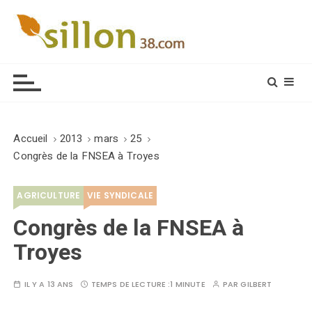
S
k
i
Le journal du monde rural
p
t
o
c
o
Accueil
2013
mars
25
n
Congrès de la FNSEA à Troyes
t
e
AGRICULTURE
VIE SYNDICALE
n
t
Congrès de la FNSEA à
Troyes
IL Y A 13 ANS
TEMPS DE LECTURE :
1 MINUTE
PAR
GILBERT