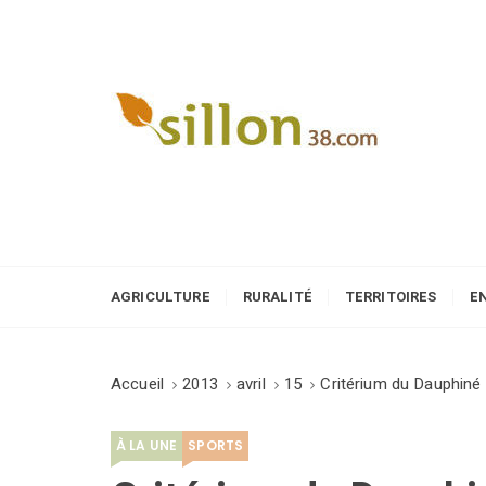
S
k
i
p
t
o
Le journal du monde rural
c
o
n
t
e
AGRICULTURE
RURALITÉ
TERRITOIRES
E
n
t
Accueil
2013
avril
15
Critérium du Dauphiné 
À LA UNE
SPORTS