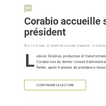
BIO
Corabio accueille
président
IL Y A 13 ANS
TEMPS DE LECTURE :
0 MINUTE
PAR
GI
L
udovic Desbrus, producteur et transformate
Corabio lors du dernier conseil d’administrati
Reiller, après 4 années de présidence tenue
CONTINUER LA LECTURE