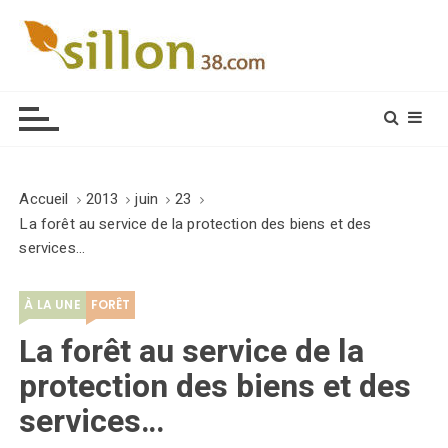
S
k
i
Le journal du monde rural
p
t
o
c
o
Accueil
2013
juin
23
n
La forêt au service de la protection des biens et des
t
services…
e
n
À LA UNE
FORÊT
t
La forêt au service de la
protection des biens et des
services…