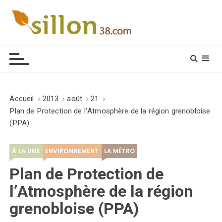
S
k
i
Le journal du monde rural
p
t
o
c
o
Accueil
2013
août
21
n
Plan de Protection de l’Atmosphère de la région grenobloise
t
(PPA)
e
n
À LA UNE
ENVIRONNEMENT
LA MÉTRO
t
Plan de Protection de
l’Atmosphère de la région
grenobloise (PPA)