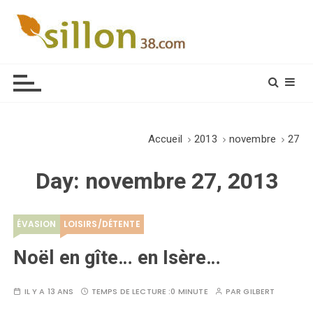
S
k
i
Le journal du monde rural
p
t
o
c
o
Accueil
2013
novembre
27
n
t
Day:
novembre 27, 2013
e
n
t
ÉVASION
LOISIRS/DÉTENTE
Noël en gîte… en Isère…
IL Y A 13 ANS
TEMPS DE LECTURE :
0 MINUTE
PAR
GILBERT