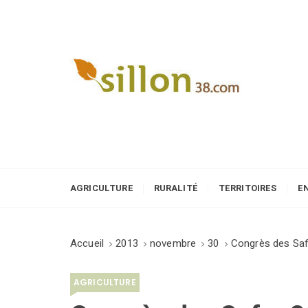
S
k
i
p
t
o
Le journal du monde rural
c
o
n
t
e
AGRICULTURE
RURALITÉ
TERRITOIRES
E
n
t
Accueil
2013
novembre
30
Congrès des Saf
AGRICULTURE