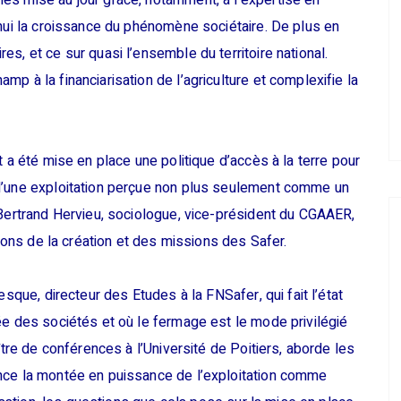
es mise au jour grâce, notamment, à l’expertise en
’hui la croissance du phénomène sociétaire. De plus en
s, et ce sur quasi l’ensemble du territoire national.
p à la financiarisation de l’agriculture et complexifie la
t a été mise en place une politique d’accès à la terre pour
d’une exploitation perçue non plus seulement comme un
 Bertrand Hervieu, sociologue, vice-président du CGAAER,
isons de la création et des missions des Safer.
esque, directeur des Etudes à la FNSafer, qui fait l’état
ée des sociétés et où le fermage est le mode privilégié
ître de conférences à l’Université de Poitiers, aborde les
nce la montée en puissance de l’exploitation comme