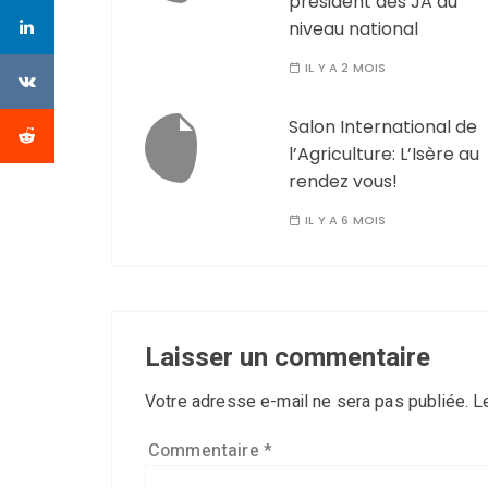
président des JA au
niveau national
IL Y A 2 MOIS
Salon International de
l’Agriculture: L’Isère au
rendez vous!
IL Y A 6 MOIS
Laisser un commentaire
Votre adresse e-mail ne sera pas publiée.
L
Commentaire
*