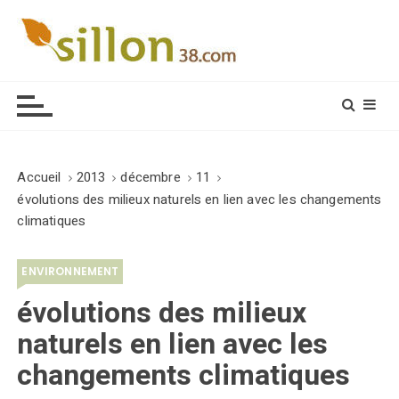
S
k
i
Le journal du monde rural
p
t
o
c
o
Accueil
2013
décembre
11
n
évolutions des milieux naturels en lien avec les changements
t
climatiques
e
n
ENVIRONNEMENT
t
évolutions des milieux
naturels en lien avec les
changements climatiques