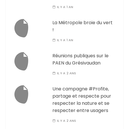
IL Y A 1 AN
La Métropole broie du vert
!
IL Y A 1 AN
Réunions publiques sur le
PAEN du Grésivaudan
IL Y A 2 ANS
Une campagne #Profite,
partage et respecte pour
respecter la nature et se
respecter entre usagers
IL Y A 2 ANS